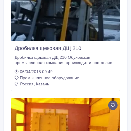
Дробилка щековая ДЩ 210
Дробилка щековая ДЩ 210 Обуховская
промышленная компания производит и поставляет
дробилку щековую ДЩ 210. Размеры приемного
06/04/2015 09:49
отверстия, 400х250 мм. Максимальный размер
Промышленное оборудование
куска исходного материала– 210 мм.
Производительность– 4-16 куб.м/час.
Россия, Казань
Производительность при номинальной ширине
выходной щели, 7, 8 м3/ч Ширина выходной щели,
номинальная, 40 мм.