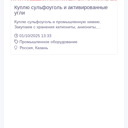
Куплю сульфоуголь и активированные
угли
Куплю сульфоуголь и промышленную химию.
Закупаем с хранения катиониты, аниониты,
сульфоуголь, уголь активированный кокосовый,
01/10/2025 13:33
уголь активированный АГ-3, АР-В, ионообменные
Промышленное оборудование
смолы. Купим неиспользованные материалы,
остатки со складов, излишки, неликвиды. Самовывоз
Россия, Казань
за наш счет. О цене договоримся. Оплата сразу на
месте любым удобным для вас способом.