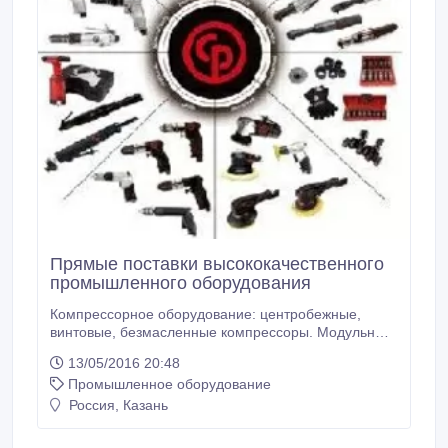
Прямые поставки высококачественного
промышленного оборудования
Компрессорное оборудование: центробежные,
винтовые, безмасленные компрессоры. Модульные,
азотные, аммиачные станции, кислородные
13/05/2016 20:48
установки; Станки: плоскошлифовальные,
Промышленное оборудование
бесцентрово-шлифовальные, листо-трубогибочные,
эмульсия охлаждения; Дизельные, бензиновые и
Россия, Казань
электрические передвижные компрессоры,
генераторы Инструмент: пневмо, электро, режущий,