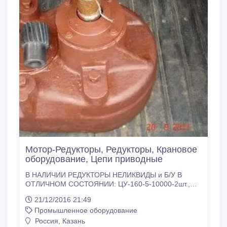
Мотор-Редукторы, Редукторы, Крановое
оборудование, Цепи приводные
В НАЛИЧИИ РЕДУКТОРЫ НЕЛИКВИДЫ и Б/У В
ОТЛИЧНОМ СОСТОЯНИИ: ЦУ-160-5-10000-2шт.,
Ц2У-100-8, 10, 20, 25, 31.5, 40-от7000, Ц2У-125-16,
21/12/2016 21:49
20, 25, 31.5, 40-от9000, Ц2У-160-12.5, 20, 25, 31,
Промышленное оборудование
40-7шт-от12000.Ц2У-200-20, 25, 31.5-от15000-
5шт.Ц2У-250-31.5, 40–от28000-3шт., Ц2У-315Н-20,
Россия, Казань