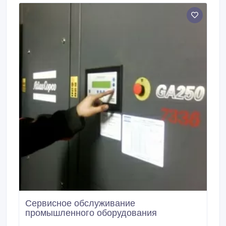
ручной, строительный; Крепежное; Окрасочное
оборудование, средства защиты, полировальные
системы, полировальные пасты; Заклепки, крепеж,
сверла, метчики, плашки, биты; Насосное
оборудование; Подъемное оборудование
Гидравлика, пневмоавтоматика, запорная
арматура, бетонное оборудование,
виброоборудование; Медные трубки, прокатная
продукция, алюминий, прессовая продукция листы,
рулоны, плиты и т.
Сервисное обслуживание
промышленного оборудования