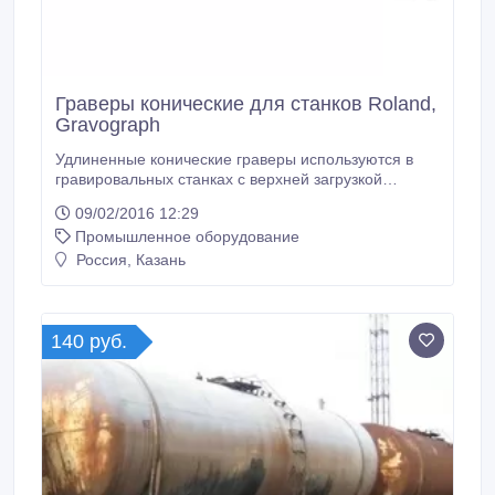
Граверы конические для станков Roland,
Gravograph
Удлиненные конические граверы используются в
гравировальных станках с верхней загрузкой
инструмента в шпиндель, например Gravograph,
09/02/2016 12:29
Roland. Высококачественные граверы изготовлены
Промышленное оборудование
на 5-осевом заточном станке с CNC управлением
WALTER HELITRONIC, что обеспечивает высокую
Россия, Казань
точность размеров и отсутствие биения режущей
части граверов.
140 руб.