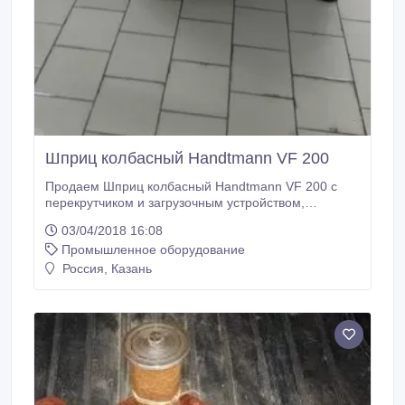
Шприц колбасный Handtmann VF 200
Продаем Шприц колбасный Handtmann VF 200 с
перекрутчиком и загрузочным устройством,
производство Германия, 1999 г.в. В достойном
03/04/2018 16:08
техническом состоянии..
Промышленное оборудование
Россия, Казань