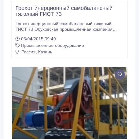
Грохот инерционный самобалансный
тяжелый ГИСТ 73
Грохот инерционный самобалансный тяжелый
ГИСТ 73 Обуховская промышленная компания
производит и поставляет грохот инерционный
06/04/2015 09:49
самобалансный тяжелый ГИСТ 73. Предназначен
Промышленное оборудование
для разделения по крупности сыпучих материалов с
объемной массой насыпного груза до 2, 8т/куб.м на
Россия, Казань
операциях сухого грохочения с влажностью породы
до 5% и температурой не более 120 0С и мокрого
грохочения рядовых углей.