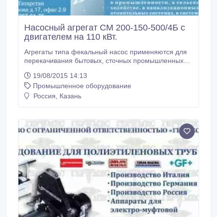
Насосный агрегат СМ 200-150-500/4Б с
двигателем на 110 кВт.
Агрегаты типа фекальный насос применяются для
перекачивания бытовых, сточных промышленных
вод, а также других загрязненных жидкостей либо
19/08/2015 14:13
чистой воды. Сфера применения фекальных
Промышленное оборудование
насосов довольно широка: они применяются в
промышленности, в сельском хозяйстве, в
Россия, Казань
канализационных и отопительных системах, в
системах водоснабжения.