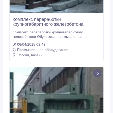
Комплекс переработки
крупногабаритного железобетона
Комплекс переработки крупногабаритного
железобетона Обуховская промышленная
компания является автором, разработчиками и
06/04/2015 09:49
производителем технологических линий для
Промышленное оборудование
рециклинга железобетонного лома. Центральное
место технологической линии занимает дробилка
Россия, Казань
для железобетона--МПР-1500. Максимальные
габариты перерабатываемых изделий
12000х1500х600мм.