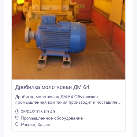
Дробилка молотковая ДМ 64
Дробилка молотковая ДМ 64 Обуховская
промышленная компания производит и поставляет
дробилку молотковую ДМ 64. Производительность
06/04/2015 09:49
при номинальной щели между колосниками 10мм
Промышленное оборудование
(*для красного кирпича марки М-125) – не менее
18т/час. Максимальный размер исходного куска –
Россия, Казань
150 мм. Размер регулируемой разгрузочной щели –
2, 5-32 мм .