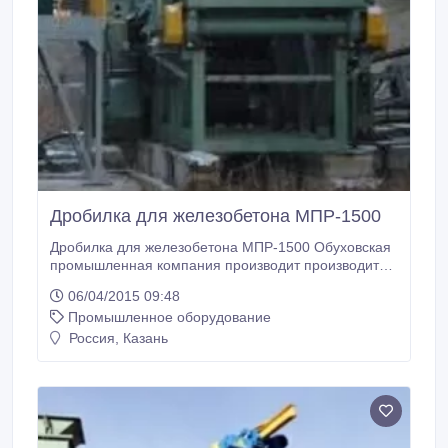
Дробилка для железобетона МПР-1500
Дробилка для железобетона МПР-1500 Обуховская
промышленная компания производит производит
уникальное оборудование для дробления
06/04/2015 09:48
крупногабаритного железобетона—машину
Промышленное оборудование
прессово-разрушающую МПР-1500. Дробилка
может перерабатывать железобетонные изделия
Россия, Казань
размером 12000х1500х600мм без их
предварительной разделки и представляет собой
комплекс узлов и механизмов для разрушения
некондиционных стройматериалов.