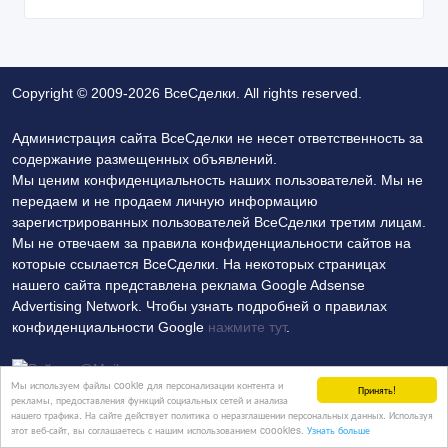
Copyright © 2009-2026 ВсеСделки. All rights reserved.
Администрация сайта ВсеСделки не несет ответственность за
содержание размещенных объявлений.
Мы ценим конфиденциальность наших пользователей. Мы не
передаем и не продаем личную информацию
зарегистрированных пользователей ВсеСделки третим лицам.
Мы не отвечаем за правила конфиденциальности сайтов на
которые ссылается ВсеСделки. На некоторых страницах
нашего сайта представлена реклама Google Adsense
Advertising Network. Чтобы узнать подробней о правилах
конфиденциальности Google
нажмите тут
.
Мы используем файлы cookie для персонализации контента и
Принять!
рекламы, предоставления функций социальных сетей и анализа
нашего трафика. На сайте действует политика о неразглашении персональных данных. Используя
Политика конфиденциальности
Контакты
этот веб-сайт, вы соглашаетесь с нашим использованием coookies.
Узнать больше